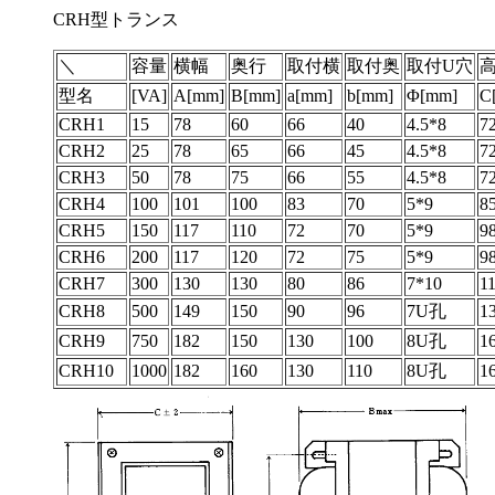
CRH型トランス
＼
容量
横幅
奥行
取付横
取付奥
取付U穴
型名
[VA]
A[mm]
B[mm]
a[mm]
b[mm]
Φ[mm]
C
CRH1
15
78
60
66
40
4.5*8
7
CRH2
25
78
65
66
45
4.5*8
7
CRH3
50
78
75
66
55
4.5*8
7
CRH4
100
101
100
83
70
5*9
8
CRH5
150
117
110
72
70
5*9
9
CRH6
200
117
120
72
75
5*9
9
CRH7
300
130
130
80
86
7*10
1
CRH8
500
149
150
90
96
7U孔
1
CRH9
750
182
150
130
100
8U孔
1
CRH10
1000
182
160
130
110
8U孔
1